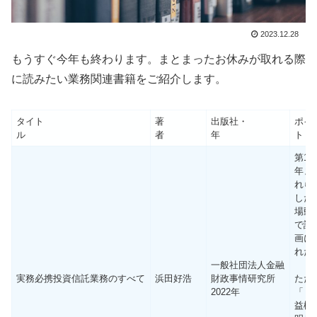
2023.12.28
もうすぐ今年も終わります。まとまったお休みが取れる際
に読みたい業務関連書籍をご紹介します。
タイト
著
出版社・
ポイ
ル
者
年
第1
年ま
れら
した
場動
で語
画に
れた
一般社団法人金融
実務必携投資信託業務のすべて
浜田好浩
財政事情研究所
ただ
2022年
「（
益権