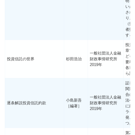
明し
いが
され
り、
（投
者指
する
投資
章で
一般社団法人金融
どを
投資信託の世界
杉田浩治
財政事情研究所
要地
2019年
各章
ら読
証券
関連
合の
一般社団法人金融
小島新吾
法令
逐条解説投資信託約款
財政事情研究所
［編著］
に紐
2019年
ライ
発、
つ。
第2