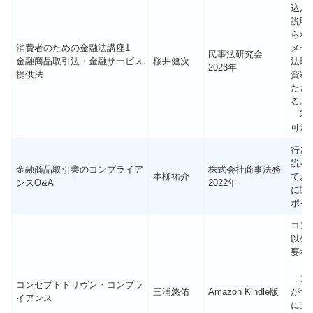
込ん
説明
らな
消費者のための金融法講座1
メー
民事法研究会
金融商品取引法・金融サービス
桜井健次
法理
2023年
提供法
資家
たさ
る。
20
可決
行為
説を
金融商品取引業のコンプライア
株式会社商事法務
本柳祐介
てお
ンスQ&A
2022年
に関
ポイ
コン
以外
要な
コン
コンセプトドリヴン・コンプラ
三浦悠佑
Amazon Kindle版
がち
イアンス
に立