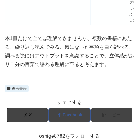
グ執
ライ
より
した
本1冊だけで全ては理解できませんが、複数の書籍にあた
る、繰り返し読んでみる、気になった事項を自ら調べる、
調べる際にはアウトプットを意識することで、立体感があ
り自分の言葉で語れる理解に至ると考えます。
参考書籍
シェアする
X
Facebook
コピー
oshige8782をフォローする